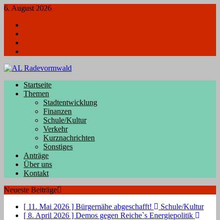
6. August 2026
Facebook
Twitter
Instagram
Youtube
Startseite
Themen
Stadtentwicklung
Finanzen
Schule/Kultur
Verkehr
Kurznachrichten
Sonstiges
Anträge
Über uns
Kontakt
Neueste Beiträge
[ 11. Mai 2026 ]
Bürgernähe abgeschafft!
Schule/Kultur
[ 8. April 2026 ]
Demos gegen Reiche`s Energiepolitik