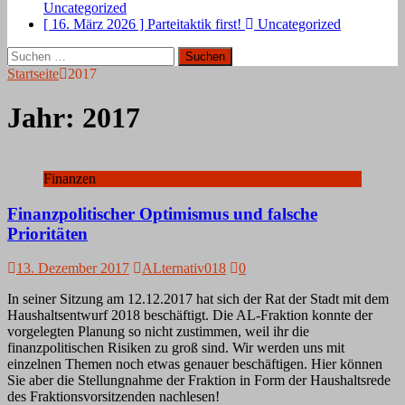
Uncategorized
[ 16. März 2026 ]
Parteitaktik first!
Uncategorized
Suchen
nach:
Startseite
2017
Jahr:
2017
Finanzen
Finanzpolitischer Optimismus und falsche
Prioritäten
13. Dezember 2017
ALternativ018
0
In seiner Sitzung am 12.12.2017 hat sich der Rat der Stadt mit dem
Haushaltsentwurf 2018 beschäftigt. Die AL-Fraktion konnte der
vorgelegten Planung so nicht zustimmen, weil ihr die
finanzpolitischen Risiken zu groß sind. Wir werden uns mit
einzelnen Themen noch etwas genauer beschäftigen. Hier können
Sie aber die Stellungnahme der Fraktion in Form der Haushaltsrede
des Fraktionsvorsitzenden nachlesen!