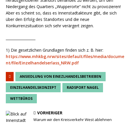
herausgehobener Standort behandelt zu werden, um den
Niedergang des Quartiers „Wupperorte“ nicht zu provozieren!
Aber es scheint so, dass es Innenstadtakteure gibt, die sich
über den Erfolg des Standortes und die neue
Konkurrenzsituation sich sehr verärgert zeigen.
_________________
1) Die gesetzlichen Grundlagen finden sich z. B. hier:
https://www.mhkbg.nrw/sites/default/files/media/docume
nt/file/Einzelhandelserlass_NRW.pdf
ANSIEDLUNG VON EINEZLHANDELSBETRIEBEN
EINZELHANDELSKONZEPT
RADSPORT NAGEL
WETTBÜROS
VORHERIGER
Warum wir den Kreisverkehr West ablehnen