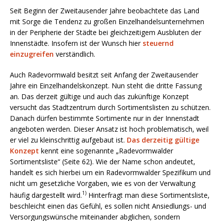
Seit Beginn der Zweitausender Jahre beobachtete das Land
mit Sorge die Tendenz zu großen Einzelhandelsunternehmen
in der Peripherie der Städte bei gleichzeitigem Ausbluten der
Innenstädte. Insofern ist der Wunsch hier
steuernd
einzugreifen
verständlich.
Auch Radevormwald besitzt seit Anfang der Zweitausender
Jahre ein Einzelhandelskonzept. Nun steht die dritte Fassung
an. Das derzeit gültige und auch das zukünftige Konzept
versucht das Stadtzentrum durch Sortimentslisten zu schützen.
Danach dürfen bestimmte Sortimente nur in der Innenstadt
angeboten werden. Dieser Ansatz ist hoch problematisch, weil
er viel zu kleinschrittig aufgebaut ist.
Das derzeitig gültige
Konzept
kennt eine sogenannte „Radevormwalder
Sortimentsliste“ (Seite 62). Wie der Name schon andeutet,
handelt es sich hierbei um ein Radevormwalder Spezifikum und
nicht um gesetzliche Vorgaben, wie es von der Verwaltung
1)
häufig dargestellt wird.
Hinterfragt man diese Sortimentsliste,
beschleicht einen das Gefühl, es sollen nicht Ansiedlungs- und
Versorgungswünsche miteinander abglichen, sondern