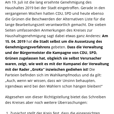
Am 19. Juli ist die lang ersehnte Genehmigung des
Haushaltes 2019 bei der Stadt eingetroffen. Gerade in den
vergangenen Wochen hatten CDU, SPD und heute ebenso
die Grünen die Beschwerden der Alternativen Liste für die
lange Bearbeitungszeit verantwortlich gemacht. Die sieben
Seiten umfassenden Anmerkungen des Kreises zur
Haushaltsgenehmigung sagt dabei etwas ganz Anderes:
Am
15. 04. 2019
hat
die Stadt selbst um die Aussetzung des
Genehmigungsverfahrens
gebeten.
Dass die Verwaltung
und der Bürgermeister die Kampagne von CDU, SPD,
Grünen zugelassen hat, obgleich sie selbst Verursacher
waren, zeigt, wie weit es mit der Kumpanei der Verwaltung
mit der Rader „GroKo“ inzwischen gediehen ist!
Die
Parteien befinden sich im Wahlkampfmodus und da gilt:
„Auch, wenn wir wissen, dass wir Unsinn behaupten,
irgendwas wird bei den Wählern schon hängen bleiben!“
Abgesehen von dieser Richtigstellung bietet das Schreiben
des Kreises aber noch weitere Überraschungen:
Zunächst stellt der Kreis fest, dass die eingereichten