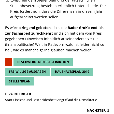
Zwischen dem Stellenplan und der tatsächlichen
Stellenbesetzung bestehen erheblich Unterschiede. Der
Kreis fordert nun, dass die Differenzen in diesem Jahr
aufgearbeitet werden sollen!
Es wäre
dringend geboten
, dass die
Rader GroKo endlich
zur Sacharbeit zurückkehrt
und sich mit dem vom Kreis
gegebenen Hinweisen inhaltlich auseinandersetzt! Die
(finanzpolitische) Welt in Radevormwald ist leider nicht so
heil, wie es manche gerne glauben machen wollen!
BESCHWERDEN DER AL-FRAKTION
FREIWILLIGE AUSGABEN
HAUSHALTSPLAN 2019
STELLENPLAN
VORHERIGER
Statt Einsicht und Bescheidenheit: Angriff auf die Demokratie
NÄCHSTER